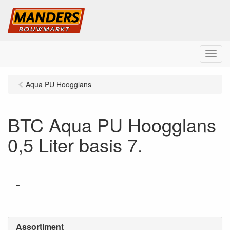
M
e
n
Aqua PU Hoogglans
u
BTC Aqua PU Hoogglans
0,5 Liter basis 7.
-
Assortiment