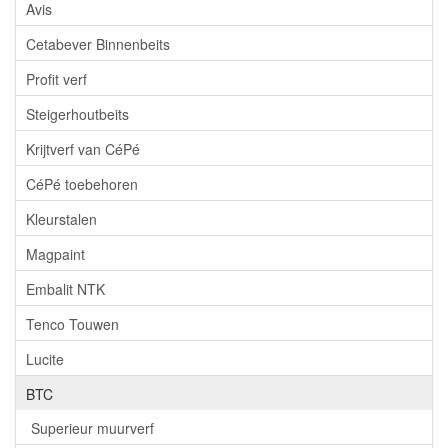
Avis
Cetabever Binnenbeits
Profit verf
Steigerhoutbeits
Krijtverf van CéPé
CéPé toebehoren
Kleurstalen
Magpaint
Embalit NTK
Tenco Touwen
Lucite
BTC
Superieur muurverf