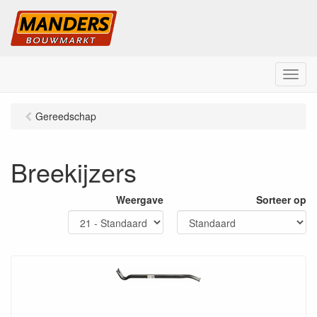
M
e
n
Gereedschap
u
Breekijzers
Weergave
Sorteer op