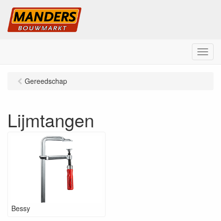
M
e
n
Gereedschap
u
Lijmtangen
Bessy