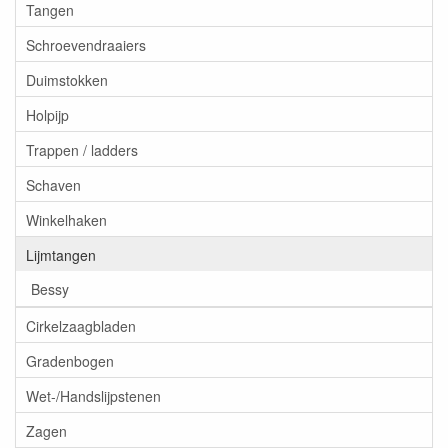
Tangen
Schroevendraaiers
Duimstokken
Holpijp
Trappen / ladders
Schaven
Winkelhaken
Lijmtangen
Bessy
Cirkelzaagbladen
Gradenbogen
Wet-/Handslijpstenen
Zagen