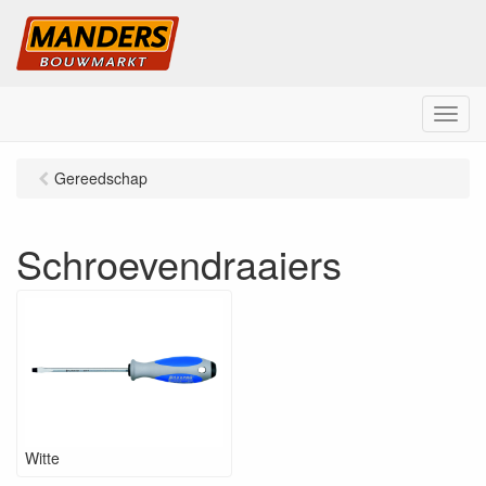
M
e
n
Gereedschap
u
Schroevendraaiers
Witte