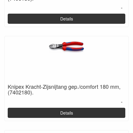
-
Details
Knipex Kracht-Zijsnijtang gep./comfort 180 mm,
(7402180).
-
Details