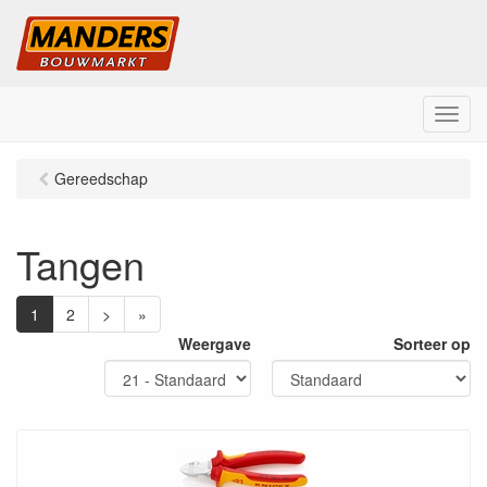
M
e
n
Gereedschap
u
Tangen
1
2
>
»
Weergave
Sorteer op