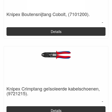
Knipex Boutensnijtang Cobolt, (7101200).
-
Details
Knipex Crimptang geïsoleerde kabelschoenen,
(9721215).
-
Details