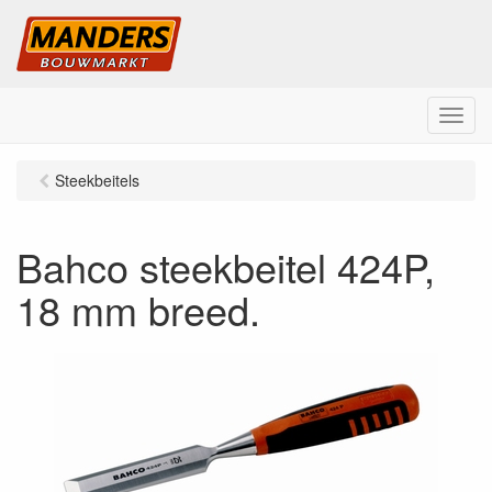
M
e
n
Steekbeitels
u
Bahco steekbeitel 424P,
18 mm breed.