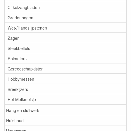
Cirkelzaagbladen
Gradenbogen
Wet-/Handslijpstenen
Zagen
Steekbeitels
Rolmeters
Gereedschapkisten
Hobbymessen
Breekijzers
Het Melkmeisje
Hang en sluitwerk
Huishoud
IJzerwaren