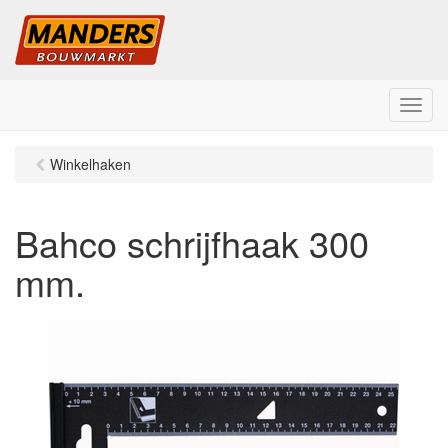
M
e
n
Winkelhaken
u
Bahco schrijfhaak 300
mm.