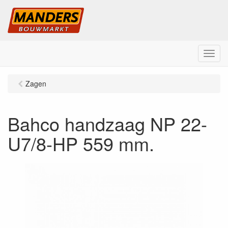
M
e
n
Zagen
u
Bahco handzaag NP 22-
U7/8-HP 559 mm.