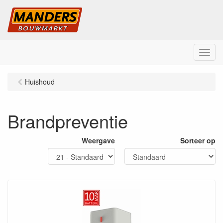
M
e
n
Huishoud
u
Brandpreventie
Weergave
Sorteer op