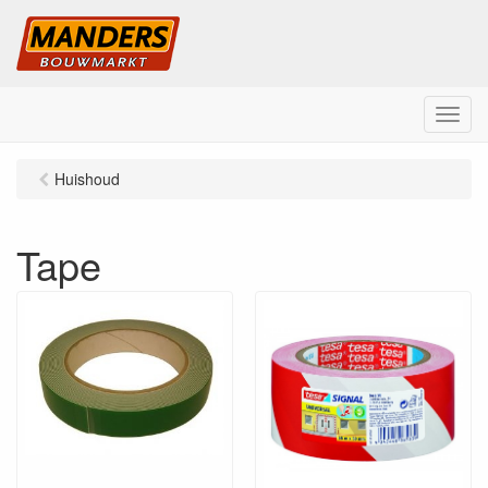
M
e
n
Huishoud
u
Tape