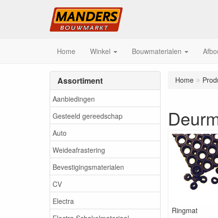
Home
Winkel
Bouwmaterialen
Afbo
Assortiment
Home
Prod
Aanbiedingen
Deurm
Gesteeld gereedschap
Auto
Weideafrastering
Bevestigingsmaterialen
CV
Electra
Ringmat
Electra Schakelmateriaal