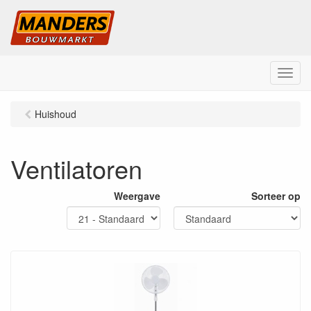
M
e
n
Huishoud
u
Ventilatoren
Weergave
Sorteer op