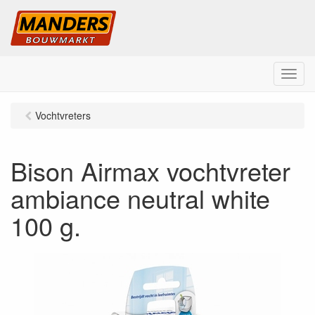
M
e
n
Vochtvreters
u
Bison Airmax vochtvreter
ambiance neutral white
100 g.