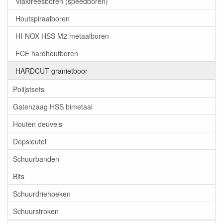
Vlakfreesboren (speedboren)
Houtspiraalboren
HI-NOX HSS M2 metaalboren
FCE hardhoutboren
HARDCUT granietboor
Polijstsets
Gatenzaag HSS bimetaal
Houten deuvels
Dopsleutel
Schuurbanden
Bits
Schuurdriehoeken
Schuurstroken