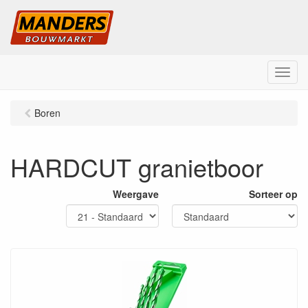
M
e
n
Boren
u
HARDCUT granietboor
Weergave
Sorteer op