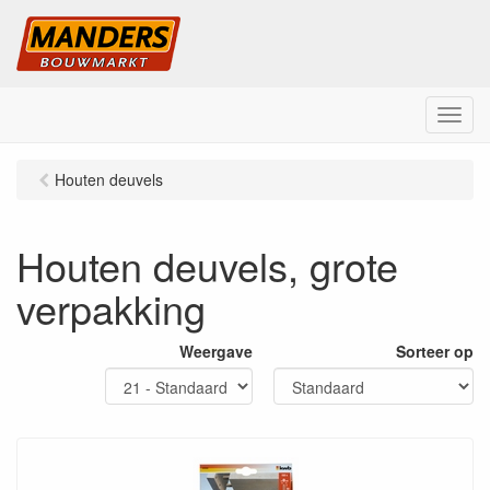
M
e
n
Houten deuvels
u
Houten deuvels, grote
verpakking
Weergave
Sorteer op