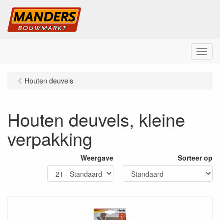
M
e
n
Houten deuvels
u
Houten deuvels, kleine
verpakking
Weergave
Sorteer op