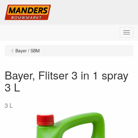
M
e
n
Bayer / SBM
u
Bayer, Flitser 3 in 1 spray
3 L
3 L