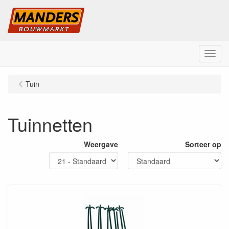
M
e
n
Tuin
u
Tuinnetten
Weergave
Sorteer op