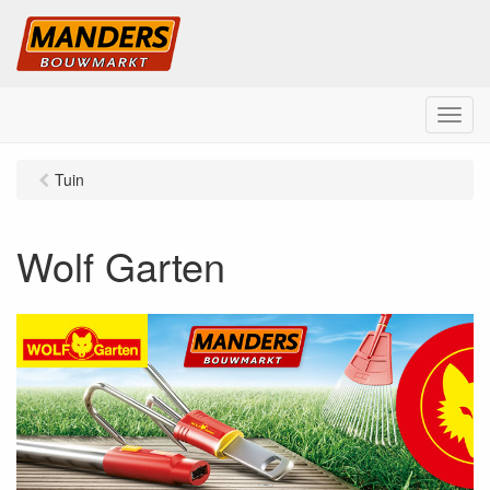
M
e
n
Tuin
u
Wolf Garten