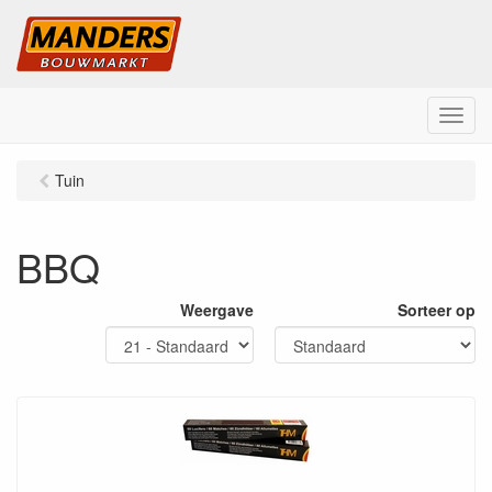
M
e
n
Tuin
u
BBQ
Weergave
Sorteer op