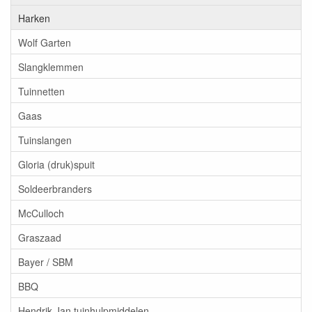
Harken
Wolf Garten
Slangklemmen
Tuinnetten
Gaas
Tuinslangen
Gloria (druk)spuit
Soldeerbranders
McCulloch
Graszaad
Bayer / SBM
BBQ
Hendrik Jan tuinhulpmiddelen