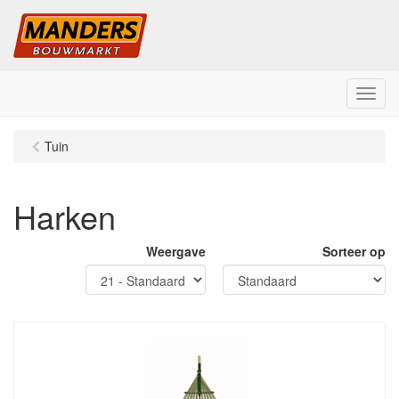
M
e
n
Tuin
u
Harken
Weergave
Sorteer op