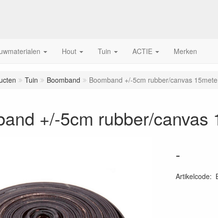
uwmaterialen
Hout
Tuin
ACTIE
Merken
ucten
Tuin
Boomband
Boomband +/-5cm rubber/canvas 15meter
and +/-5cm rubber/canvas 
-
Artikelcode
: