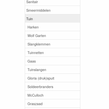
Sanitair
Smeermiddelen
Tuin
Harken
Wolf Garten
Slangklemmen
Tuinnetten
Gaas
Tuinslangen
Gloria (druk)spuit
Soldeerbranders
McCulloch
Graszaad