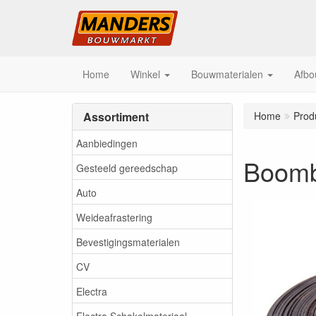
Home
Winkel
Bouwmaterialen
Afbo
Assortiment
Home
Prod
Aanbiedingen
Boomb
Gesteeld gereedschap
Auto
Weideafrastering
Bevestigingsmaterialen
CV
Electra
Electra Schakelmateriaal