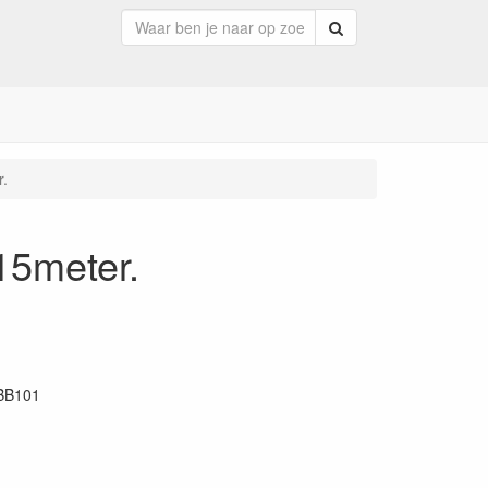
Zoeken
.
15meter.
BB101