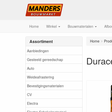
Home
Winkel
Bouwmaterialen
Afbo
Assortiment
Home
Prod
Aanbiedingen
Durac
Gesteeld gereedschap
Auto
Weideafrastering
Bevestigingsmaterialen
CV
Electra
Electra Schakelmateriaal