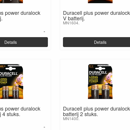
us power duralock
Duracell plus power duralock
j.
V batterij.
MN1604.
-
Details
Details
us power duralock
Duracell plus power duraloc
j 4 stuks.
batterij 2 stuks.
MN1400.
-