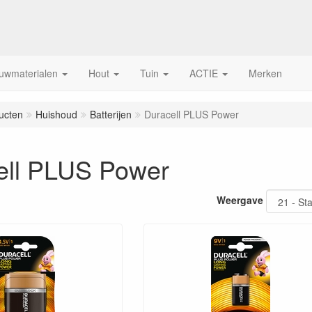
uwmaterialen
Hout
Tuin
ACTIE
Merken
ucten
Huishoud
Batterijen
Duracell PLUS Power
ell PLUS Power
Weergave