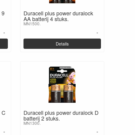
 9
Duracell plus power duralock
AA batterij 4 stuks.
MN1500.
-
-
Details
k C
Duracell plus power duralock D
batterij 2 stuks.
MN1300.
-
-