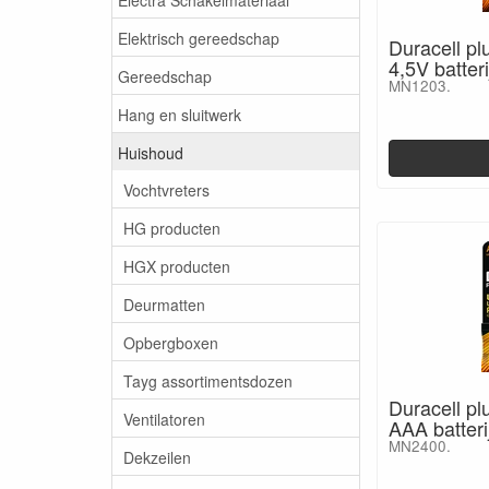
Elektrisch gereedschap
Duracell pl
4,5V batteri
Gereedschap
MN1203.
Hang en sluitwerk
Huishoud
Vochtvreters
HG producten
HGX producten
Deurmatten
Opbergboxen
Tayg assortimentsdozen
Duracell pl
Ventilatoren
AAA batteri
MN2400.
Dekzeilen