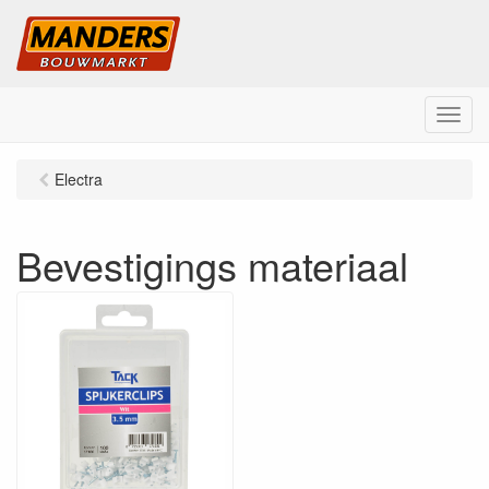
M
e
n
Electra
u
Bevestigings materiaal