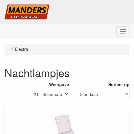
M
e
n
Electra
u
Nachtlampjes
Weergave
Sorteer op