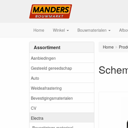
Home
Winkel
Bouwmaterialen
Afbo
Assortiment
Home
Prod
Aanbiedingen
Schem
Gesteeld gereedschap
Auto
Weideafrastering
Bevestigingsmaterialen
CV
Electra
Bevestigings materiaal