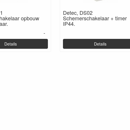
01
Detec, DS02
hakelaar opbouw
Schemerschakelaar + timer
aar.
IP44.
-
Details
Details