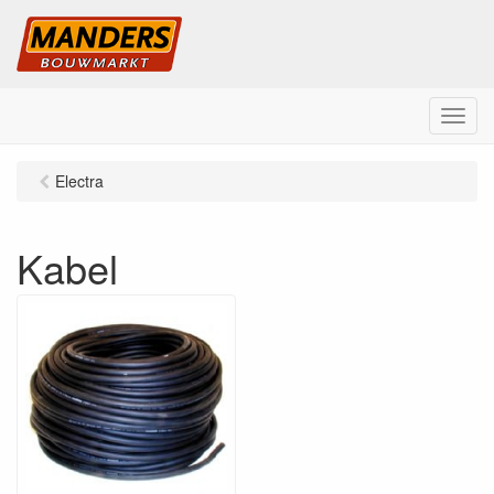
M
e
n
Electra
u
Kabel