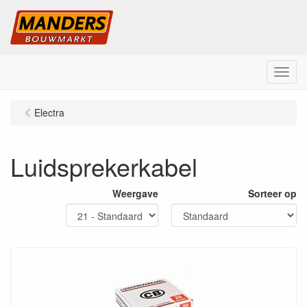
M
e
n
Electra
u
Luidsprekerkabel
Weergave
Sorteer op