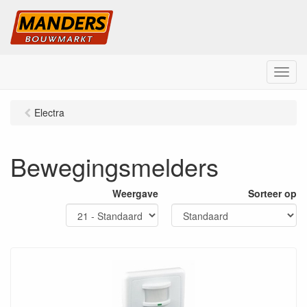
M
e
n
Electra
u
Bewegingsmelders
Weergave
Sorteer op