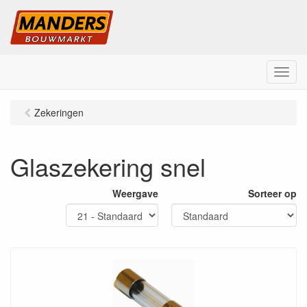
M
e
n
Zekeringen
u
Glaszekering snel
Weergave
Sorteer op